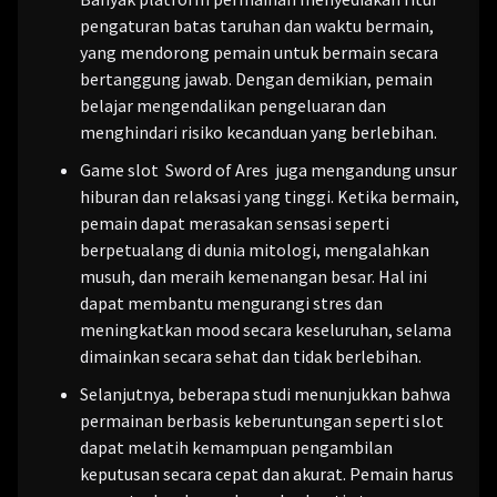
pengaturan batas taruhan dan waktu bermain,
yang mendorong pemain untuk bermain secara
bertanggung jawab. Dengan demikian, pemain
belajar mengendalikan pengeluaran dan
menghindari risiko kecanduan yang berlebihan.
Game slot Sword of Ares juga mengandung unsur
hiburan dan relaksasi yang tinggi. Ketika bermain,
pemain dapat merasakan sensasi seperti
berpetualang di dunia mitologi, mengalahkan
musuh, dan meraih kemenangan besar. Hal ini
dapat membantu mengurangi stres dan
meningkatkan mood secara keseluruhan, selama
dimainkan secara sehat dan tidak berlebihan.
Selanjutnya, beberapa studi menunjukkan bahwa
permainan berbasis keberuntungan seperti slot
dapat melatih kemampuan pengambilan
keputusan secara cepat dan akurat. Pemain harus