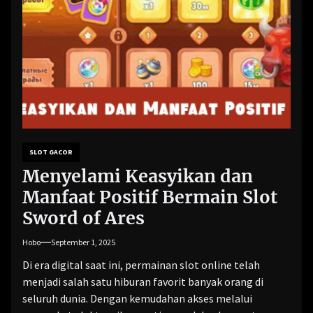
SLOT GACOR
Menyelami Keasyikan dan
Manfaat Positif Bermain Slot
Sword of Ares
Hobo
September 1, 2025
Di era digital saat ini, permainan slot online telah
menjadi salah satu hiburan favorit banyak orang di
seluruh dunia. Dengan kemudahan akses melalui