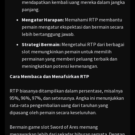
mendapatkan kembali uang mereka dalam jangka
panjang.
Mengatur Harapan:
Memahami RTP membantu
pemain mengatur ekspektasi dan bermain secara
lebih bertanggung jawab.
Strategi Bermain:
Mengetahui RTP dari berbagai
slot memungkinkan pemain untuk memilih
permainan yang memberi peluang terbaik dan
meningkatkan potensi kemenangan.
Cara Membaca dan Menafsirkan RTP
RTP biasanya ditampilkan dalam persentase, misalnya
95%, 96%, 97%, dan seterusnya. Angka ini menunjukkan
rata-rata pengembalian uang dari taruhan yang
dipasang oleh pemain secara keseluruhan.
Bermain game slot Sword of Ares memang
menawarkan lebih dari sekadar hiburan semata. Dengan