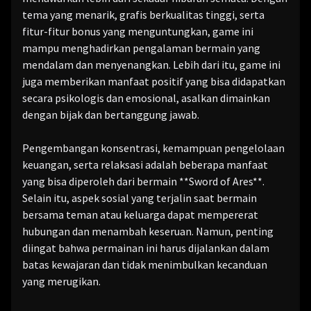
tema yang menarik, grafis berkualitas tinggi, serta
fitur-fitur bonus yang menguntungkan, game ini
mampu menghadirkan pengalaman bermain yang
mendalam dan menyenangkan. Lebih dari itu, game ini
juga memberikan manfaat positif yang bisa didapatkan
secara psikologis dan emosional, asalkan dimainkan
dengan bijak dan bertanggung jawab.
Pengembangan konsentrasi, kemampuan pengelolaan
keuangan, serta relaksasi adalah beberapa manfaat
yang bisa diperoleh dari bermain **Sword of Ares**.
Selain itu, aspek sosial yang terjalin saat bermain
bersama teman atau keluarga dapat mempererat
hubungan dan menambah keseruan. Namun, penting
diingat bahwa permainan ini harus dijalankan dalam
batas kewajaran dan tidak menimbulkan kecanduan
yang merugikan.