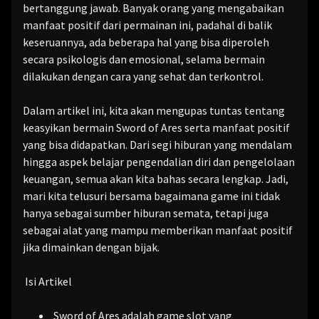
bertanggung jawab. Banyak orang yang mengabaikan
manfaat positif dari permainan ini, padahal di balik
keseruannya, ada beberapa hal yang bisa diperoleh
secara psikologis dan emosional, selama bermain
dilakukan dengan cara yang sehat dan terkontrol.
Dalam artikel ini, kita akan mengupas tuntas tentang
keasyikan bermain Sword of Ares serta manfaat positif
yang bisa didapatkan. Dari segi hiburan yang mendalam
hingga aspek belajar pengendalian diri dan pengelolaan
keuangan, semua akan kita bahas secara lengkap. Jadi,
mari kita telusuri bersama bagaimana game ini tidak
hanya sebagai sumber hiburan semata, tetapi juga
sebagai alat yang mampu memberikan manfaat positif
jika dimainkan dengan bijak.
Isi Artikel
Sword of Ares adalah game slot yang