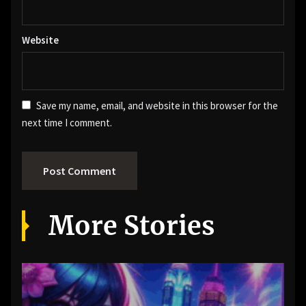
Website
Save my name, email, and website in this browser for the
next time I comment.
More Stories