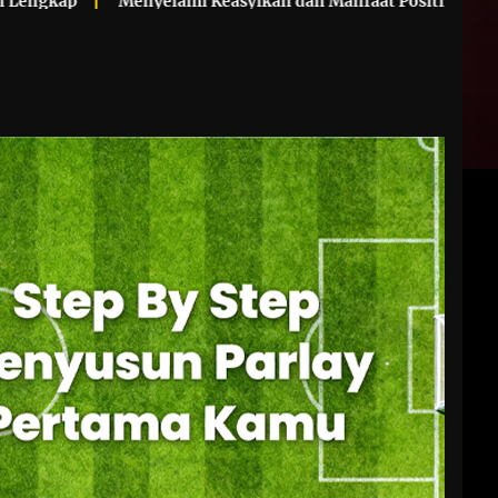
ap
Menyelami Keasyikan dan Manfaat Positif Bermain Slot 