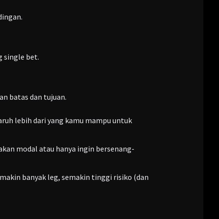
ingan.
 single bet.
n batas dan tujuan.
aruh lebih dari yang kamu mampu untuk
kan modal atau hanya ingin bersenang-
akin banyak leg, semakin tinggi risiko (dan