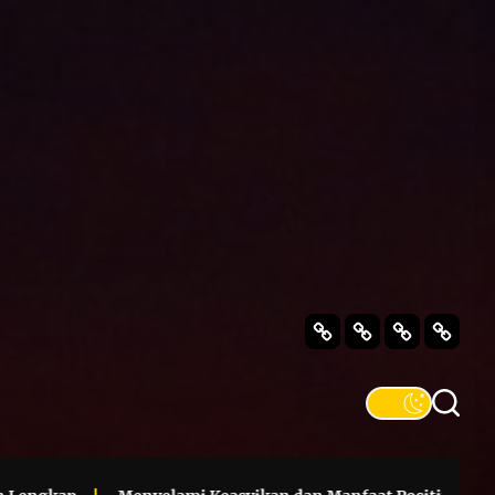
Home
Slot
Tips
Konta
Online
&
Kami
Trik
Judi
Online