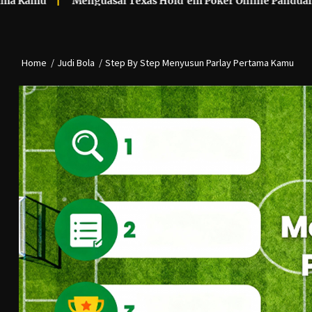
mu
Menguasai Texas Hold’em Poker Online Panduan Lengk
Home
Judi Bola
Step By Step Menyusun Parlay Pertama Kamu