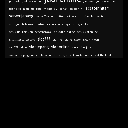
judi bola
judi bola online
judi slot
judi slot online
scatter hitam
login slot
main judi bola
mix parlay
parlay
scatter 777
server jepang
server Thailand
situs judi bola
situs judi bola online
situs judi bola resmi
situs judi bola terpercaya
situs judi kartu
situs judi kartu online terpercaya
situs judi online
situs slot online
slot777
situs slot terpercaya
slot 777
slot777 gacor
slot 777 login
slot jepang
slot online
slot777 online
slot online joker
slot online pragamatic
slot online terpercaya
slot scatter hitam
slot Thailand
Home
Slot
Tips
Kontak
Online
&
Kami
Trik