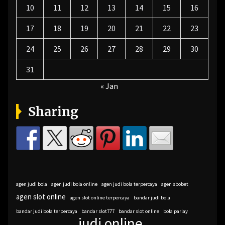
10
11
12
13
14
15
16
17
18
19
20
21
22
23
24
25
26
27
28
29
30
31
« Jan
Sharing
agen judi bola
agen judi bola online
agen judi bola terpercaya
agen sbobet
agen slot online
agen slot online terpercaya
bandar judi bola
bandar judi bola terpercaya
bandar slot777
bandar slot online
bola parlay
judi online