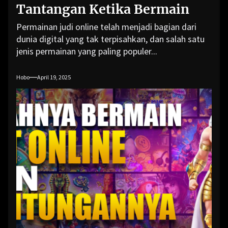
Tantangan Ketika Bermain
Permainan judi online telah menjadi bagian dari
dunia digital yang tak terpisahkan, dan salah satu
jenis permainan yang paling populer...
Hobo
April 19, 2025