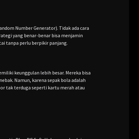
andom Number Generator). Tidak ada cara
trategi yang benar-benar bisa menjamin
i tanpa perlu berpikir panjang.
iliki keunggulan lebih besar. Mereka bisa
nebak. Namun, karena sepak bola adalah
tor tak terduga seperti kartu merah atau