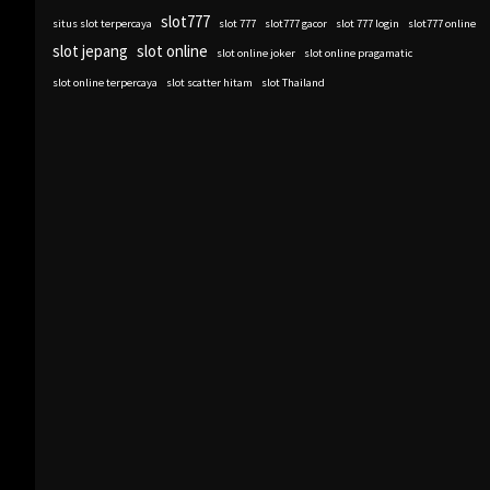
slot777
situs slot terpercaya
slot 777
slot777 gacor
slot 777 login
slot777 online
slot jepang
slot online
slot online joker
slot online pragamatic
slot online terpercaya
slot scatter hitam
slot Thailand