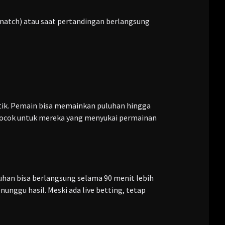
-match) atau saat pertandingan berlangsung
etik. Pemain bisa memainkan puluhan hingga
 cocok untuk mereka yang menyukai permainan
uhan bisa berlangsung selama 90 menit lebih
nggu hasil. Meski ada live betting, tetap