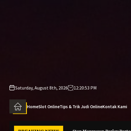
Skip
to
the
content
Saturday, August 8th, 2026
12:20:54 PM
Home
Slot Online
Tips & Trik Judi Online
Kontak Kami