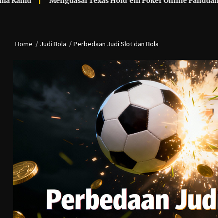
Menguasai Texas Hold’em Poker Online Panduan Lengkap
Home
Judi Bola
Perbedaan Judi Slot dan Bola