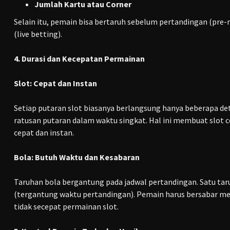
Jumlah Kartu atau Corner
Selain itu, pemain bisa bertaruh sebelum pertandingan (pre
(live betting).
4. Durasi dan Kecepatan Permainan
Slot: Cepat dan Instan
Setiap putaran slot biasanya berlangsung hanya beberapa d
ratusan putaran dalam waktu singkat. Hal ini membuat slot
cepat dan instan.
Bola: Butuh Waktu dan Kesabaran
Taruhan bola bergantung pada jadwal pertandingan. Satu tar
(tergantung waktu pertandingan). Pemain harus bersabar menu
tidak secepat permainan slot.