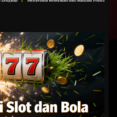
Menyelami Keasyikan dan Manfaat Positif Bermain Slot Sw