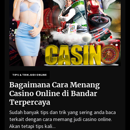
TIPS & TRIK JUDI ONLINE
Bagaimana Cara Menang
Casino Online di Bandar
Terpercaya
Sudah banyak tips dan trik yang sering anda baca
terkait dengan cara memang judi casino online.
Akan tetapi tips kali...