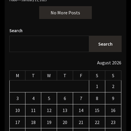
No More Posts
Search
Search
August 2026
M
T
W
T
F
S
S
1
2
3
4
5
6
7
8
9
10
11
12
13
14
15
16
17
18
19
20
21
22
23