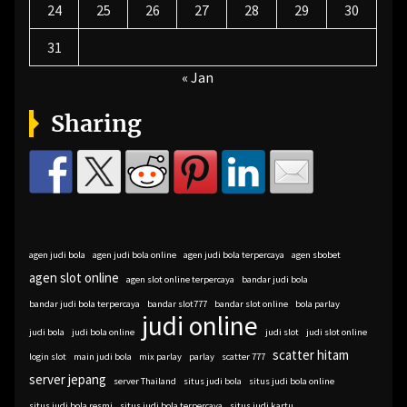
24
25
26
27
28
29
30
31
« Jan
Sharing
agen judi bola
agen judi bola online
agen judi bola terpercaya
agen sbobet
agen slot online
agen slot online terpercaya
bandar judi bola
bandar judi bola terpercaya
bandar slot777
bandar slot online
bola parlay
judi online
judi bola
judi bola online
judi slot
judi slot online
scatter hitam
login slot
main judi bola
mix parlay
parlay
scatter 777
server jepang
server Thailand
situs judi bola
situs judi bola online
situs judi bola resmi
situs judi bola terpercaya
situs judi kartu