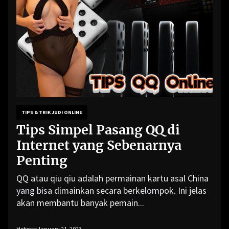
TIPS & TRIK JUDI ONLINE
Tips Simpel Pasang QQ di
Internet yang Sebenarnya
Penting
QQ atau qiu qiu adalah permainan kartu asal China
yang bisa dimainkan secara berkelompok. Ini jelas
akan membantu banyak pemain...
Hobo
January 21, 2023