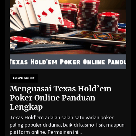
POKER ONLINE
Menguasai Texas Hold’em
Poker Online Panduan
Lengkap
Texas Hold’em adalah salah satu varian poker
paling populer di dunia, baik di kasino fisik maupun
platform online. Permainan ini...