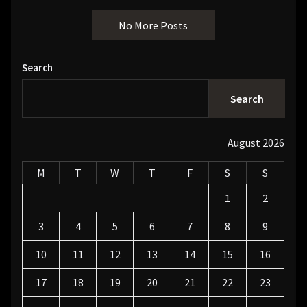
No More Posts
Search
Search
August 2026
M
T
W
T
F
S
S
1
2
3
4
5
6
7
8
9
10
11
12
13
14
15
16
17
18
19
20
21
22
23