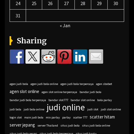
24
25
26
27
28
29
30
31
« Jan
Sharing
agen judi bola
agen judi bola online
agen judi bola terpercaya
agen sbobet
agen slot online
agen slot online terpercaya
bandar judi bola
bandar judi bola terpercaya
bandar slot777
bandar slot online
bola parlay
judi online
judi bola
judi bola online
judi slot
judi slot online
scatter hitam
login slot
main judi bola
mix parlay
parlay
scatter 777
server jepang
server Thailand
situs judi bola
situs judi bola online
situs judi bola resmi
situs judi bola terpercaya
situs judi kartu