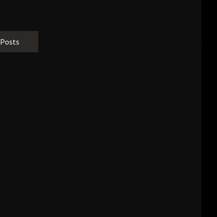
 Posts