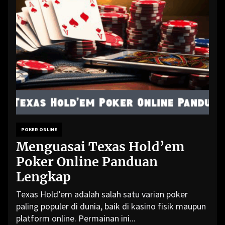
POKER ONLINE
Menguasai Texas Hold’em
Poker Online Panduan
Lengkap
Texas Hold’em adalah salah satu varian poker
paling populer di dunia, baik di kasino fisik maupun
platform online. Permainan ini...