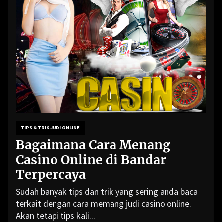
TIPS & TRIK JUDI ONLINE
Bagaimana Cara Menang
Casino Online di Bandar
Terpercaya
Sudah banyak tips dan trik yang sering anda baca
terkait dengan cara memang judi casino online.
Akan tetapi tips kali...