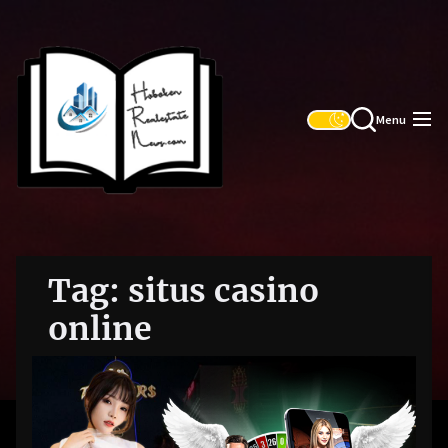
Skip
to
the
content
Menu
Tag:
situs casino
online