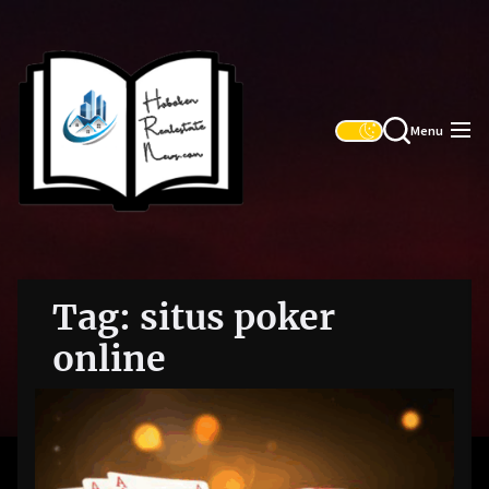
Skip
to
the
content
Menu
Tag:
situs poker
online