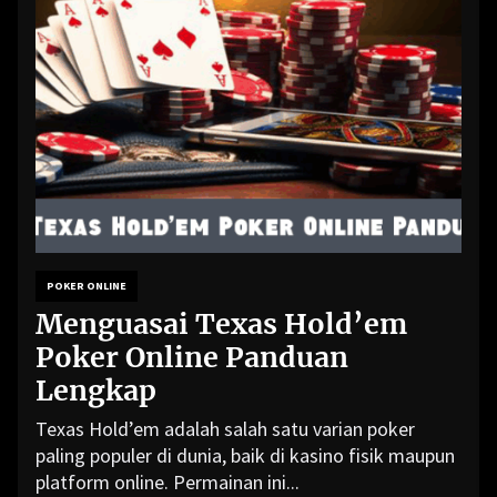
POKER ONLINE
Menguasai Texas Hold’em
Poker Online Panduan
Lengkap
Texas Hold’em adalah salah satu varian poker
paling populer di dunia, baik di kasino fisik maupun
platform online. Permainan ini...