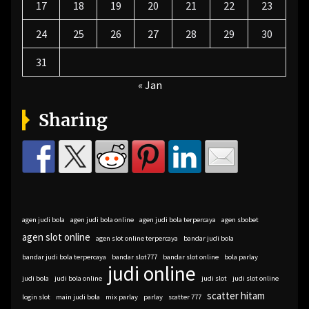
17
18
19
20
21
22
23
24
25
26
27
28
29
30
31
« Jan
Sharing
agen judi bola
agen judi bola online
agen judi bola terpercaya
agen sbobet
agen slot online
agen slot online terpercaya
bandar judi bola
bandar judi bola terpercaya
bandar slot777
bandar slot online
bola parlay
judi online
judi bola
judi bola online
judi slot
judi slot online
scatter hitam
login slot
main judi bola
mix parlay
parlay
scatter 777