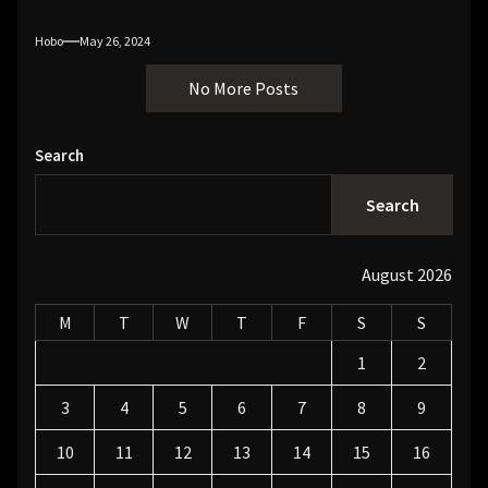
Hobo
May 26, 2024
No More Posts
Search
Search
August 2026
M
T
W
T
F
S
S
1
2
3
4
5
6
7
8
9
10
11
12
13
14
15
16