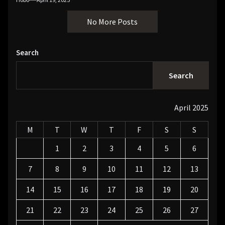
No More Posts
Search
Search
April 2025
M
T
W
T
F
S
S
1
2
3
4
5
6
7
8
9
10
11
12
13
14
15
16
17
18
19
20
21
22
23
24
25
26
27