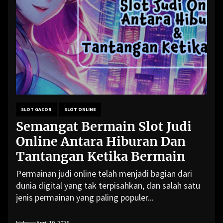
SLOT GACOR
SLOT ONLINE
Semangat Bermain Slot Judi
Online Antara Hiburan Dan
Tantangan Ketika Bermain
Permainan judi online telah menjadi bagian dari
dunia digital yang tak terpisahkan, dan salah satu
jenis permainan yang paling populer...
Hobo
April 19, 2025