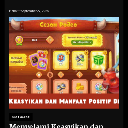
Hobo
September 27, 2025
SLOT GACOR
Menyelami Keasyikan dan