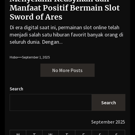
Manfaat Positif Bermain Slot
Sword of Ares
Di era digital saat ini, permainan slot online telah
menjadi salah satu hiburan favorit banyak orang di
seluruh dunia. Dengan...
Hobo
September 1, 2025
No More Posts
Search
Search
September 2025